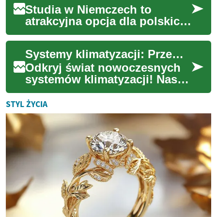
Studia w Niemczech to
atrakcyjna opcja dla polskich
kandydatów: wysoka jakość
nauczania, dostęp do
Systemy klimatyzacji: Przewodnik po nowoczesnych rozwiązaniach
międzynarodowych p...
Odkryj świat nowoczesnych
systemów klimatyzacji! Nasz
kompleksowy przewodnik
przedstawia najnowsze
STYL ŻYCIA
technologie, rodza...