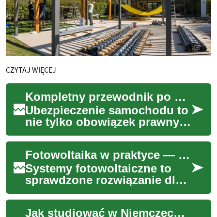
CZYTAJ WIĘCEJ
Kompletny przewodnik po ubezpieczeniu samochodu 2025
Ubezpieczenie samochodu to
nie tylko obowiązek prawny
— to także ochrona
finansowa przed kosztami po
Fotowoltaika w praktyce — kompletny przewodnik
wypadku, kradzie...
Systemy fotowoltaiczne to
sprawdzone rozwiązanie dla
domów i firm w Polsce, które
chcą obniżyć rachunki za
Jak studiować w Niemczech — kompletny przewodnik dla Polaków
prąd i kor...