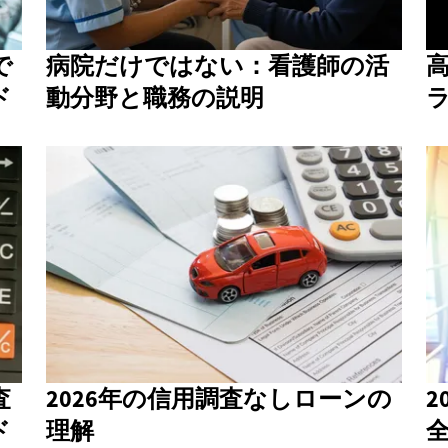
で
病院だけではない：看護師の活
高
ド
動分野と職務の説明
査
2026年の信用調査なしローンの
2
ド
理解