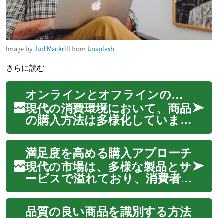
Image by
Jud Mackrill
from
Unsplash
さらに読む
オンラインとオフラインの購入比較
現代の消費環境において、商品
の購入方法は多様化していま
す。オンラインショッピング
の利便性と、実店舗でのオフラ
満足度を高める購入アプローチ
インショッピングが提供する
体験は、それぞれ異なる価値を
現代の市場は、多様な製品とサ
消費者に提供しています。テク
ービスで溢れており、消費者は
ノロジーの進化とライフスタ
日々の生活の中で数多くの購入
イルの変化に伴い、...
機会に直面しています。これ
品質の良い商品を識別する方法
らの選択は、単なる物の取得を