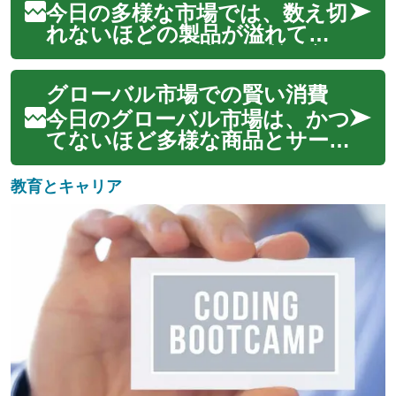
超え、個人の満足度や生活の質
今日の多様な市場では、数え切
に深く影響を与えます。賢明な
れないほどの製品が溢れてお
購買行動は、経済的な側面だけ
り、その中から真に品質の良い
でなく、心理...
ものを見極めることは、消費者
グローバル市場での賢い消費
にとって重要な課題となって
います。オンラインショッピ
今日のグローバル市場は、かつ
ングの普及により、物理的に商
てないほど多様な商品とサー
品を手に取って確認する機会が
ビスを私たちにもたらしてい
減ったことも、こ...
ます。インターネットの普及
教育とキャリア
により、世界中のあらゆる場所
から製品を比較検討し、購入す
ることが可能になりました。
しかし、この広大な選択肢は、
同時に賢明な判断と...