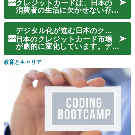
ます。デジタルカードや即時
クレジットカードは、日本の
承認などの新しい機能が登場
消費者の生活に欠かせない存在
し、従来のカード利用体験を一
となっています。しかし、テ
変させています。この...
クノロジーの進化とともに、
デジタル化が進む日本のクレジットカード：即時発行の新時代
クレジットカードの形態や申
し込み方法も大きく変化してい
日本のクレジットカード市場
ます。デジタルカードの登場
が劇的に変化しています。デ
や即時承認システムの導入によ
ジタルカードの台頭と即時承認
り、クレジットカード...
システムの導入により、申込
教育とキャリア
から利用までのプロセスが革
新的に簡素化されました。この
変革は、消費者の利便性を飛躍
的に向上させるとともに、金融
機関にとっても効率...