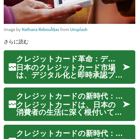
Image by
Nathana RebouÃ§as
from
Unsplash
さらに読む
クレジットカード革命：デジタル時代の即時承認と利便性
日本のクレジットカード市場
は、デジタル化と即時承認プロ
セスの導入により大きな変革
を遂げています。従来の申込方
クレジットカードの新時代：日本のデジタルカードと即時承認の革新
法から、スマートフォンアプ
リを通じた迅速な審査まで、ク
クレジットカードは、日本の
レジットカードの申し込みと
消費者の生活に深く根付いてい
利用方法が劇的に変化していま
ます。しかし、テクノロジー
す。この記事では、...
の進歩により、クレジットカ
クレジットカードの新時代：日本におけるデジタルカードと即時承認の革命
ードの世界は急速に変化してい