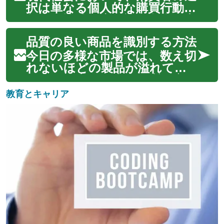
ることが可能になりました。
択は単なる個人的な購買行動を
しかし、この広大な選択肢は、
超え、地球環境や社会全体に大
同時に賢明な判断と...
きな影響を与えるようになっ
品質の良い商品を識別する方法
ています。持続可能な消費と
は、将来の世代のニーズを満た
今日の多様な市場では、数え切
す能力を損なうことなく、現在
れないほどの製品が溢れてお
の世代のニーズを満たす消費パ
り、その中から真に品質の良い
ターンを指しま...
ものを見極めることは、消費者
教育とキャリア
にとって重要な課題となって
います。オンラインショッピ
ングの普及により、物理的に商
品を手に取って確認する機会が
減ったことも、こ...