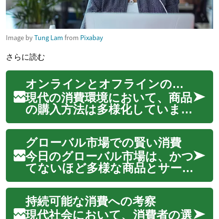
Image by
Tung Lam
from
Pixabay
さらに読む
オンラインとオフラインの購入比較
現代の消費環境において、商品
の購入方法は多様化していま
す。オンラインショッピング
の利便性と、実店舗でのオフラ
グローバル市場での賢い消費
インショッピングが提供する
体験は、それぞれ異なる価値を
今日のグローバル市場は、かつ
消費者に提供しています。テク
てないほど多様な商品とサー
ノロジーの進化とライフスタ
ビスを私たちにもたらしてい
イルの変化に伴い、...
ます。インターネットの普及
持続可能な消費への考察
により、世界中のあらゆる場所
から製品を比較検討し、購入す
現代社会において、消費者の選