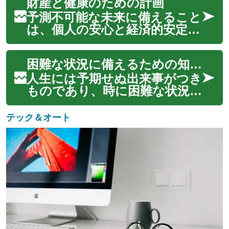
財産と健康のための計画
ートフォンの利用体験を向上さ
せるだけでなく、自動運転、遠
予測不可能な未来に備えること
隔医療、スマートシティとい
は、個人の安心と経済的安定を
った多様な分野でのイノベー
築く上で不可欠です。人生には
ションを加速させ...
予期せぬ出来事がつきもので
困難な状況に備えるための知恵と実践
あり、これらに適切に対処す
るための計画を立てること
人生には予期せぬ出来事がつき
は、多くの人にとって賢明な選
ものであり、時に困難な状況に
択となります。この計画の中心
直面することもあります。そ
にあるのが、財産と...
うした不確実性から個人や家
テック＆オート
族、そして資産を守るために、
保険は重要な役割を果たしま
す。単なる金銭的な契約ではな
く、将来に対する安心と安定を
築くための実践的...