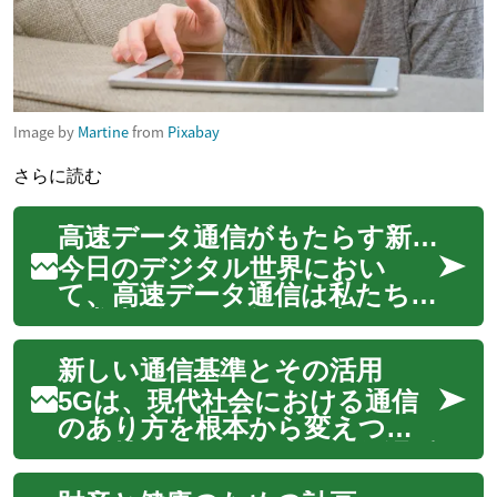
Image by
Martine
from
Pixabay
さらに読む
高速データ通信がもたらす新たな体験
今日のデジタル世界におい
て、高速データ通信は私たちの
日常生活に不可欠な要素となっ
ています。特に5Gネットワー
新しい通信基準とその活用
クの登場は、モバイル通信の未
来を大きく変え、これまでの
5Gは、現代社会における通信
体験を飛躍的に向上させる可能
のあり方を根本から変えつつ
性を秘めています。この新し
ある技術です。高速かつ低遅延
い世代のワイヤレス...
のこの新しい通信基準は、スマ