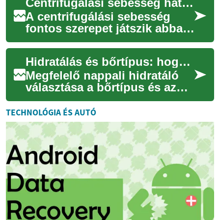
Centrifugálási sebesség hatása: hogyan befolyásolja a ruhák állagát
berendezés kiválasztásá...
A centrifugálási sebesség
fontos szerepet játszik abban,
hogyan viselkednek a ruhák a
mosás után: a túl magas
Hidratálás és bőrtípus: hogyan válasszunk nappali rutinhoz megfelelő formulát
fordula...
Megfelelő nappali hidratáló
választása a bőrtípus és az
életmód figyelembevételével
segít optimalizálni a bőr
TECHNOLÓGIA ÉS AUTÓ
barrier...