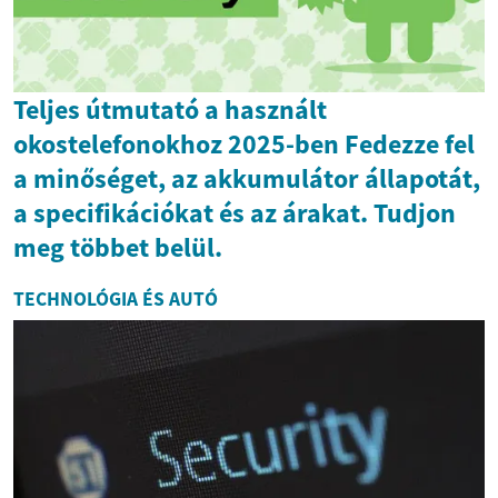
Teljes útmutató a használt
okostelefonokhoz 2025-ben Fedezze fel
a minőséget, az akkumulátor állapotát,
a specifikációkat és az árakat. Tudjon
meg többet belül.
TECHNOLÓGIA ÉS AUTÓ