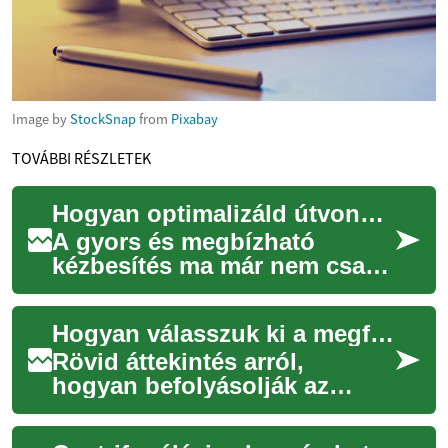
Image by
StockSnap
from
Pixabay
TOVÁBBI RÉSZLETEK
Hogyan optimalizáld útvonaladat a gyorsabb kézbesítésért
A gyors és megbízható
kézbesítés ma már nem csak
a futárok képességén múlik,
hanem az útvonaltervezés
Hogyan válasszuk ki a megfelelő hegesztési felszerelést különböző anyagokhoz
hatékonyságán i...
Rövid áttekintés arról,
hogyan befolyásolják az
anyagok tulajdonságai a
hegesztési eljárás és