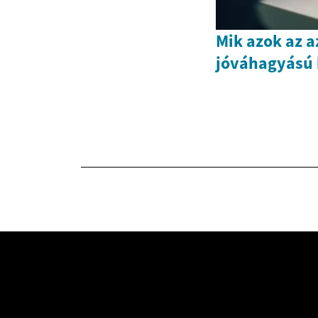
Mik azok az a
jóváhagyású 