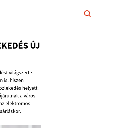
LEKEDÉS
ÚJ
ést világszerte.
 is, hiszen
özlekedés helyett.
járulnak a városi
 az elektromos
sárláskor.