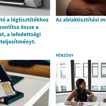
tó a légtisztítókhoz
Az ablaktisztítási 
onlítsa össze a
t, a lefedettségi
 teljesítményt.
PÉNZÜGY