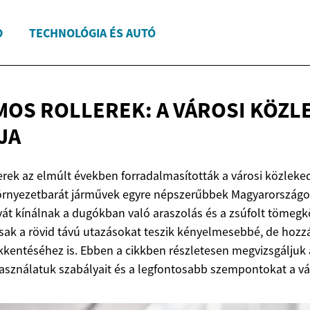
D
TECHNOLÓGIA ÉS AUTÓ
OS ROLLEREK: A VÁROSI KÖZ
JA
erek az elmúlt években forradalmasították a városi közleked
örnyezetbarát járművek egyre népszerűbbek Magyarországon
ívát kínálnak a dugókban való araszolás és a zsúfolt tömegk
sak a rövid távú utazásokat teszik kényelmesebbé, de hozzá
kentéséhez is. Ebben a cikkben részletesen megvizsgáljuk
 használatuk szabályait és a legfontosabb szempontokat a vá