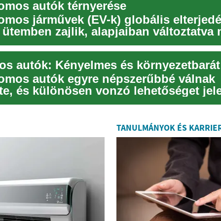
romos autók térnyerése
romos járművek (EV-k) globális elterjed
 ütemben zajlik, alapjaiban változtatva
romos autók egyre népszerűbbé válnak
rte, és különösen vonzó lehetőséget jel
b koro...
TANULMÁNYOK ÉS KARRIE