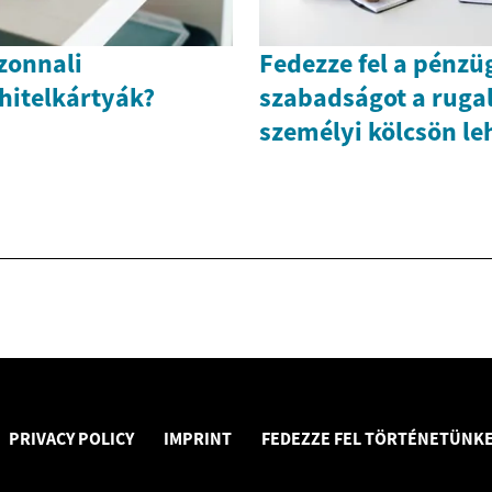
zonnali
Fedezze fel a pénzü
hitelkártyák?
szabadságot a ruga
személyi kölcsön le
PRIVACY POLICY
IMPRINT
FEDEZZE FEL TÖRTÉNETÜNKE