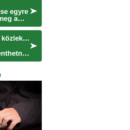
ése egyre
 meg a
Elektromos autók: Kényelmes és környezetbarát közlekedés időseknek
enthetnek
R