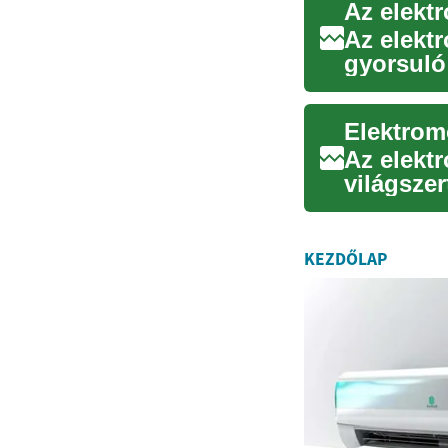
Az elekt
Az elekt
gyorsuló
közlek...
Az elekt
világsze
az időseb
KEZDŐLAP