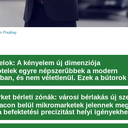
om
Pixabay
telok: A kényelem új dimenziója
fotelek egyre népszerűbbek a modern
ban, és nem véletlenül. Ezek a bútoro
lőalkalmatossá...
et bérleti zónák: városi bérlakás új sz
iacon belül mikromarketek jelennek meg
 befektetési precizitást helyi igényekhe
gy...