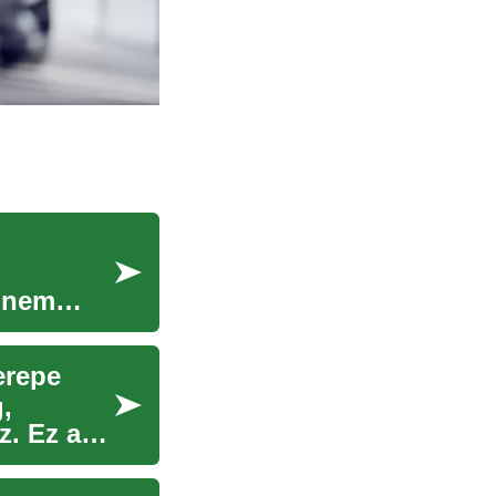
k nem
erepe
,
z. Ez az