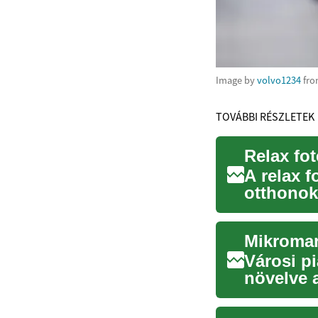
Image by
volvo1234
fr
TOVÁBBI RÉSZLETEK
Relax fo
A relax 
otthonok
csupán ü
Mikromark
Városi p
növelve a
elemzés e