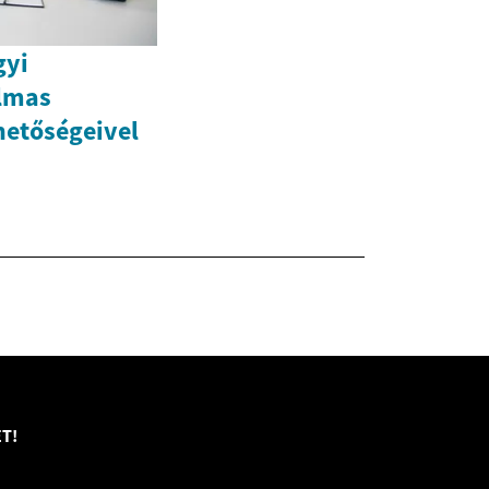
gyi
lmas
hetőségeivel
T!