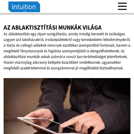
AZ ABLAKTISZTÍTÁSI
MUNKÁK VILÁGA
Az ablaktisztítás egy olyan szolgáltatás, amely mindig keresett és szükséges.
Legyen szó lakóházakról, irodaépületekről vagy kereskedelmi létesítményekről,
a tiszta és csillogó ablakok nemcsak esztétikai szempontból fontosak, hanem a
megfelelő fényviszonyok és higiénia szempontjából is elengedhetetlenek. Az
ablaktisztítási munkák sokak számára vonzó karrierlehetőséget jelenthetnek,
hiszen viszonylag alacsony belépési küszöbbel rendelkeznek, ugyanakkor
megfelelő szakértelemmel és szorgalommal jó megélhetést biztosíthatnak.