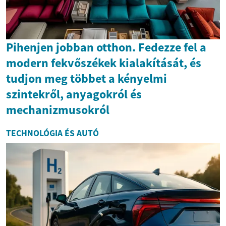
Pihenjen jobban otthon. Fedezze fel a
modern fekvőszékek kialakítását, és
tudjon meg többet a kényelmi
szintekről, anyagokról és
mechanizmusokról
TECHNOLÓGIA ÉS AUTÓ