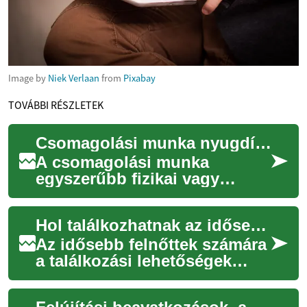
Image by
Niek Verlaan
from
Pixabay
TOVÁBBI RÉSZLETEK
Csomagolási munka nyugdíjasoknak: lehetőségek és tanácsok
A csomagolási munka
egyszerűbb fizikai vagy
kézügyességet igénylő
feladatokat foglal magában,
Hol találkozhatnak az idősebb felnőttek: helyszínek és részvételi ötletek
ami vonzó lehetőség leh...
Az idősebb felnőttek számára
a találkozási lehetőségek
sokrétűek: személyes
programok, helyi közösségi