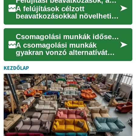
Felújítási beavatkozások, amelyek mérhető hatással lehetnek az eladási árra
események és a...
A felújítások célzott
beavatkozásokkal növelhetik
az ingatlan piaci értékét, de a
hatásuk méréséhez össze kell
Csomagolási munkák idősebbeknek: lehetőségek és tippek
kapcso...
A csomagolási munkák
gyakran vonzó alternatívát
jelentenek azoknak, akik
nyugdíj után vagy
KEZDŐLAP
részmunkaidőben
szeretnéne...