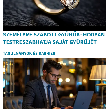
SZEMÉLYRE SZABOTT GYŰRŰK: HOGYAN
TESTRESZABHATJA SAJÁT GYŰRŰJÉT
TANULMÁNYOK ÉS KARRIER