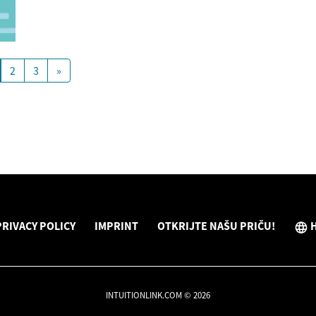
2
3
»
PRIVACY POLICY
IMPRINT
OTKRIJTE NAŠU PRIČU!
INTUITIONLINK.COM © 2026