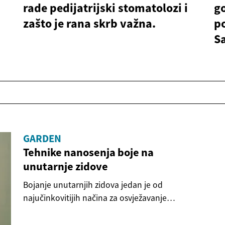
rade pedijatrijski stomatolozi i
go
zašto je rana skrb važna.
po
Sa
GARDEN
Tehnike nanosenja boje na
unutarnje zidove
Bojanje unutarnjih zidova jedan je od
najučinkovitijih načina za osvježavanje
cjelokupnog izgleda...