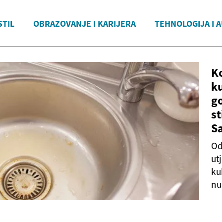
STIL
OBRAZOVANJE I KARIJERA
TEHNOLOGIJA I 
K
k
go
st
Sa
Od
ut
ku
nu