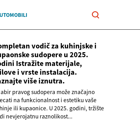
AUTOMOBILI
ompletan vodič za kuhinjske i
upaonske sudopere u 2025.
dini Istražite materijale,
ilove i vrste instalacija.
znajte više iznutra.
abir pravog sudopera može značajno
jecati na funkcionalnost i estetiku vaše
hinje ili kupaonice. U 2025. godini, tržište
di nevjerojatnu raznolikost...