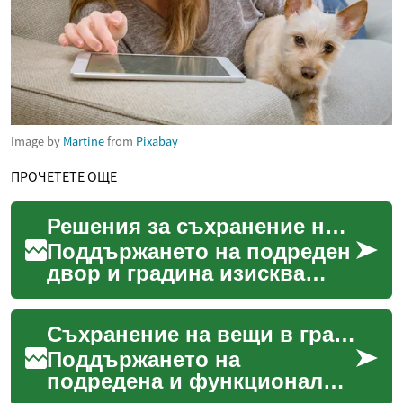
Image by
Martine
from
Pixabay
ПРОЧЕТЕТЕ ОЩЕ
Решения за съхранение на градински инструменти
Поддържането на подреден
двор и градина изисква
ефективни решения за
съхранение на инструменти
Съхранение на вещи в градината
и оборудване. Градинск...
Поддържането на
подредена и функционална
градина изисква правилно