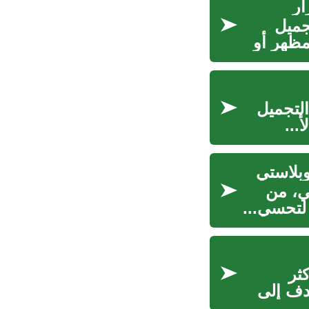
ار
جميل
مظهر أو
التجميل
...
وبلاستي
تي، من
لتحسي...
ثر
دف إلى