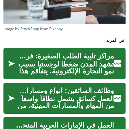
Image by
StockSnap
from
Pixabay
اقرأ المزيد
مراكز تلبية الطلب الصغيرة: فرصة عقارية حضرية
تشهد المدن ضغطاً لوجستياً بسبب
نمو التجارة الإلكترونية. يتفاقم هذا
التأثير قرب مراكز المدن وقرب
المستهلكين. ظهرت فرص ...
وظائف السائقين: أنواع ومسارات العمل في قطاع النقل
العمل كسائق يشمل نطاقاً واسعاً
من المهام والمسارات المهنية، من
قيادة سيارة ركاب خاصة إلى
تشغيل حافلات نقل جماعي أو تق...
العمل في الإمارات العربية المتحدة: فرص واعدة للسائقين المحترفين