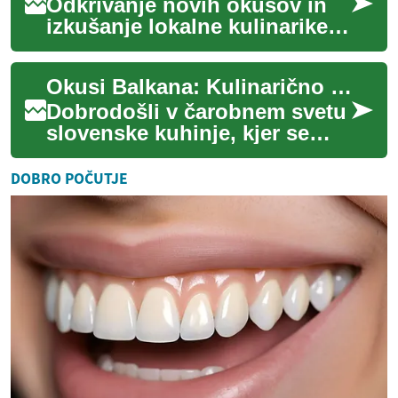
Odkrivanje novih okusov in
izkušanje lokalne kulinarike je
ključni del potovalne
izkušnje. Toda kaj, če imate
Okusi Balkana: Kulinarično potovanje po Sloveniji
prehran...
Dobrodošli v čarobnem svetu
slovenske kuhinje, kjer se
tradicija in inovativnost
prepletata v harmonično
DOBRO POČUTJE
simfonijo ok...