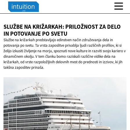
SLUŽBE NA KRIŽARKAH: PRILOŽNOST ZA DELO
IN POTOVANJE
PO SVETU
Službe na križarkah predstavljajo edinstven način združevanja dela in
potovanja po svetu. Ta vrsta zaposlitve privablja ljudi različnih profilov, ki si
želijo izkusiti življenje na morju, spoznati nove kulture in razviti svojo kariero v
dinamičnem okolju. V tem članku bomo raziskali različne vidike dela na
križarkah, od vrste razpoložljivih delovnih mest do prednosti in izzivov, ki jih
takšna zaposlitev prinaša.