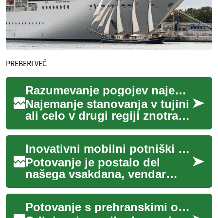
PREBERI VEČ
Razumevanje pogojev najema po svetu
Najemanje stanovanja v tujini
ali celo v drugi regiji znotraj
lastne države prinaša
edinstvene izzive in
Inovativni mobilni potniški terminali: Prihodnost potovanj
priložnosti....
Potovanje je postalo del
našega vsakdana, vendar
tradicionalni potniški
terminali pogosto ne sledijo
Potovanje s prehranskimi omejitvami: Odkrivanje kulinaričnih avantur
hitremu tempu so...