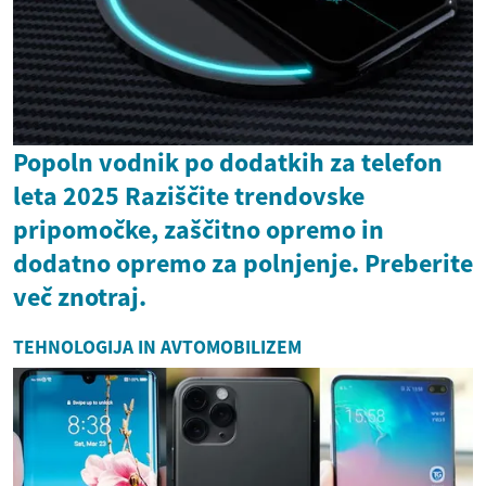
Popoln vodnik po dodatkih za telefon
leta 2025 Raziščite trendovske
pripomočke, zaščitno opremo in
dodatno opremo za polnjenje. Preberite
več znotraj.
TEHNOLOGIJA IN AVTOMOBILIZEM