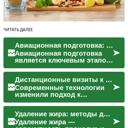
ЧИТАТЬ ДАЛЕЕ
Авиационная подготовка: Путь к профессии пилота
Авиационная подготовка
является ключевым этапом
для тех, кто мечтает о
карьере в небе. Этот
Дистанционные визиты к специалистам
процесс включает в себя к...
Современные технологии
изменили подход к
получению медицинской
помощи. Теперь пациенты
Удаление жира: методы для живота и роль лазера
могут консультироваться с
врач...
Удаление жира —