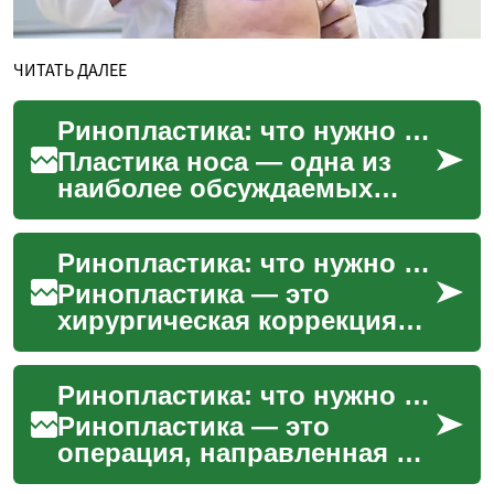
ЧИТАТЬ ДАЛЕЕ
Ринопластика: что нужно знать о пластике носа
Пластика носа — одна из
наиболее обсуждаемых
операций в области
эстетической и
Ринопластика: что нужно знать о коррекции носа
восстановительной
хирургии. Решение об...
Ринопластика — это
хирургическая коррекция
формы и функции носа,
которая может сочетать
Ринопластика: что нужно знать о хирургии носа
эстетические и
медицинские це...
Ринопластика — это
операция, направленная на
изменение формы и