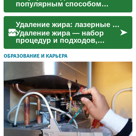
популярным способом
самовыражения, но иногда
люди решают избавиться от
Удаление жира: лазерные методы и уход за телом
них по разным причинам....
Удаление жира — набор
процедур и подходов,
целью которых является
уменьшение локальных
ОБРАЗОВАНИЕ И КАРЬЕРА
жировых отложений и
коррекция ...