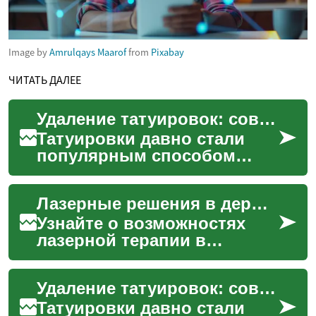
Image by
Amrulqays Maarof
from
Pixabay
ЧИТАТЬ ДАЛЕЕ
Удаление татуировок: современные методы и технологии
Татуировки давно стали
популярным способом
самовыражения, но иногда
люди решают от них
Лазерные решения в дерматологии: современные подходы
избавиться. Процесс
удаления т...
Узнайте о возможностях
лазерной терапии в
дерматологии: омоложение,
борьба с пигментацией,
Удаление татуировок: современные методы и их эффективность
лечение сосудистых
дефекто...
Татуировки давно стали