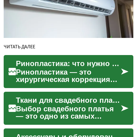
ЧИТАТЬ ДАЛЕЕ
Ринопластика: что нужно знать об операции на носу
Ринопластика — это
хирургическая коррекция
формы и функции носа,
которая может сочетать
Ткани для свадебного платья: Что нужно знать
эстетические и
медицинские це...
Выбор свадебного платья
— это одно из самых
значимых решений для
невесты, и ключевую роль
Аксессуары и оборудование для поездок по бездорожью и перевозок