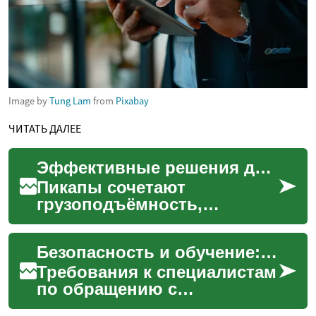
Image by
Tung Lam
from
Pixabay
ЧИТАТЬ ДАЛЕЕ
Эффективные решения для перевозки крупногабаритного груза
Пикапы сочетают
грузоподъёмность,
проходимость и
универсальность, что
Безопасность и обучение: стандарты для специалистов по обращению с материалами
делает их практичным
выбором для перевозки
Требования к специалистам
круп...
по обращению с
материалами включают