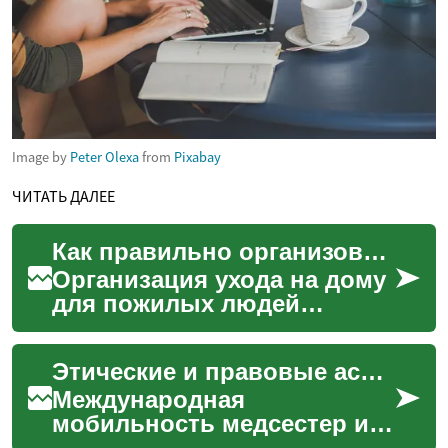
Image by
Peter Olexa
from
Pixabay
ЧИТАТЬ ДАЛЕЕ
Как правильно организовать уход на дому для пожилых людей
Организация ухода на дому
для пожилых людей
требует системного
подхода: оценка
Этические и правовые аспекты практики ухода при международной мобильности
потребностей,
планирование
Международная
безопасност...
мобильность медсестер и
других специалистов по