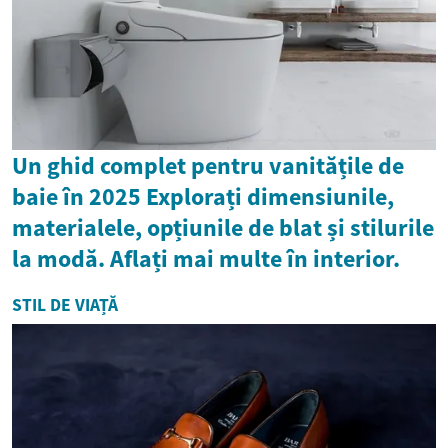
Un ghid complet pentru vanitățile de
baie în 2025 Explorați dimensiunile,
materialele, opțiunile de blat și stilurile
la modă. Aflați mai multe în interior.
STIL DE VIAȚĂ