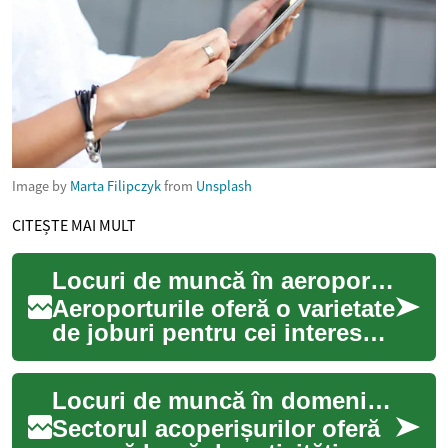
Image by
Marta Filipczyk
from
Unsplash
CITEȘTE MAI MULT
Locuri de muncă în aeroport: ce presupun joburile în aviație
Aeroporturile oferă o varietate
de joburi pentru cei interesați
de mediul airport și de
sectorul aviation, de la
Locuri de muncă în domeniul acoperișurilor și construcțiilor
hand...
Sectorul acoperișurilor oferă