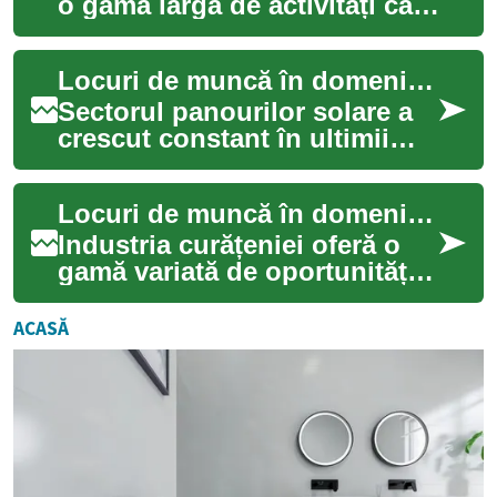
o gamă largă de activități care
includ montaj, întreținere și
reparații pentru diferite...
Locuri de muncă în domeniul panourilor solare
Sectorul panourilor solare a
crescut constant în ultimii
ani, oferind oportunități
variate pentru cei interesați
Locuri de muncă în domeniul curățeniei
de e...
Industria curățeniei oferă o
gamă variată de oportunități
de angajare pentru
persoanele care caută un loc
ACASĂ
de muncă st...