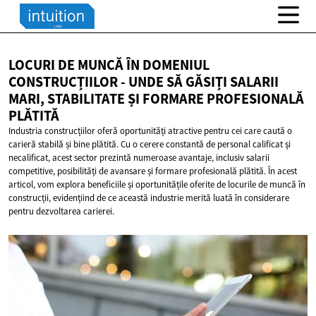
LOCURI DE MUNCĂ ÎN DOMENIUL
CONSTRUCȚIILOR - UNDE SĂ GĂSIȚI SALARII
MARI, STABILITATE ȘI FORMARE
PROFESIONALĂ
PLĂTITĂ
Industria construcțiilor oferă oportunități atractive pentru cei care caută o
carieră stabilă și bine plătită. Cu o cerere constantă de personal calificat și
necalificat, acest sector prezintă numeroase avantaje, inclusiv salarii
competitive, posibilități de avansare și formare profesională plătită. În acest
articol, vom explora beneficiile și oportunitățile oferite de locurile de muncă în
construcții, evidențiind de ce această industrie merită luată în considerare
pentru dezvoltarea carierei.