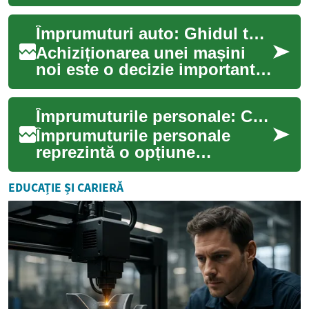
finanțarea corectă transformă
visul în realitate. Acest ghid
Împrumuturi auto: Ghidul tău complet pentru finanțarea mașinii visurilor tale
exp...
Achiziționarea unei mașini
noi este o decizie importantă,
iar pentru mulți români,
împrumuturile auto reprezintă
Împrumuturile personale: Ce sunt și cum funcționează
o so...
Împrumuturile personale
reprezintă o opțiune
financiară populară pentru
mulți români care au nevoie
EDUCAȚIE ȘI CARIERĂ
de bani pentru di...