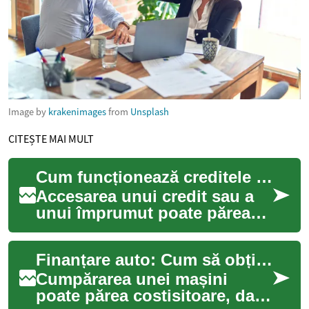
Image by
krakenimages
from
Unsplash
CITEȘTE MAI MULT
Cum funcționează creditele și împrumuturile personale
Accesarea unui credit sau a
unui împrumut poate părea
complicată pentru mulți
dintre cei care nu au
Finanțare auto: Cum să obții mașina visurilor tale
experiență în dom...
Cumpărarea unei mașini
poate părea costisitoare, dar