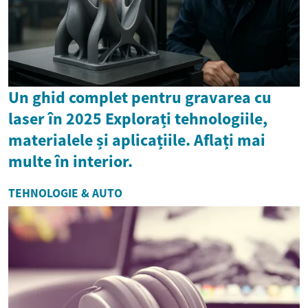
Un ghid complet pentru gravarea cu
laser în 2025 Explorați tehnologiile,
materialele și aplicațiile. Aflați mai
multe în interior.
TEHNOLOGIE & AUTO