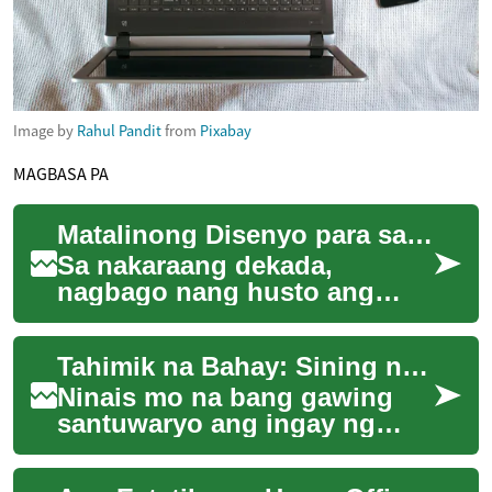
Image by
Rahul Pandit
from
Pixabay
MAGBASA PA
Matalinong Disenyo para sa Maliit na Home Office
Sa nakaraang dekada,
nagbago nang husto ang
kahulugan ng bahay bilang
isang lugar lamang ng
Tahimik na Bahay: Sining ng Acoustic Design sa Tahanan
pahinga—ito ay naging kom...
Ninais mo na bang gawing
santuwaryo ang ingay ng
lungsod? Sa artikulong ito,
tatalakayin natin kung paano