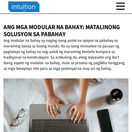
ANG MGA MODULAR NA BAHAY: MATALINONG
SOLUSYON
SA PABAHAY
Ang modular na bahay ay naging isang patok na opsyon sa pabahay sa
maraming bansa sa buong mundo. Ito ay isang innovative na paraan ng
pagtatayo ng bahay na nag-aalok ng maraming bentahe kumpara sa
tradisyonal na konstruksyon. Sa artikulong ito, ating sisiyasatin ang iba't
ibang aspeto ng modular na bahay, mula sa proseso ng paglikha hanggang
sa mga benepisyo nito para sa mga potensyal na may-ari ng bahay.