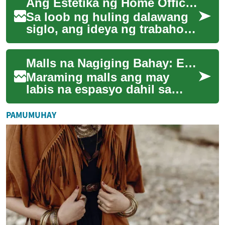
Ang Estetika ng Home Office sa Makabagong Bahay
gawing maal...
Sa loob ng huling dalawang
siglo, ang ideya ng trabaho
sa bahay ay dumaan sa
malalim na pagbabagong
Malls na Nagiging Bahay: Estratehiya ng Conversion
pang-sosyal at te...
Maraming malls ang may
labis na espasyo dahil sa
paglipat ng mga mamimili sa
online at pagbabago sa gawi.
PAMUMUHAY
Puwedeng ga...