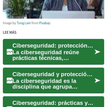
Image by
Tung Lam
from
Pixabay
LEE MÁS
Ciberseguridad: protección de sistemas, datos y usuarios
La ciberseguridad reúne
prácticas técnicas,
organizativas y conductuales
destinadas a proteger
Ciberseguridad y protección práctica de sistemas y datos
sistemas, redes y dato...
La ciberseguridad es la
disciplina que agrupa
prácticas, tecnologías y
procesos orientados a
Ciberseguridad: prácticas y conceptos para proteger sistemas
proteger sistemas, redes...