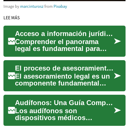
Image by
marcinturosz
from
Pixabay
LEE MÁS
Acceso a información jurídica relevante
Comprender el panorama
legal es fundamental para
cualquier persona o entidad,
ya que la información jurídica
El proceso de asesoramiento legal
relevant...
El asesoramiento legal es un
componente fundamental
para individuos y
organizaciones que buscan
Audífonos: Una Guía Completa para Mejorar la Audición en España
claridad y protección...
Los audífonos son
dispositivos médicos
diseñados para amplificar el