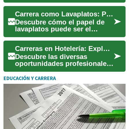
que ofrece excelentes
oportunidades laborales y
Carrera como Lavaplatos: Perspectivas y Oportunidades
una carrera grati...
Descubre cómo el papel de
lavaplatos puede ser el
primer escalón hacia una
exitosa carrera en la industria
Carreras en Hotelería: Explora el Mundo de la Hospitalidad
gastronómi...
Descubre las diversas
oportunidades profesionales
que ofrece el sector hotelero.
Desde roles de servicio al
EDUCACIÓN Y CARRERA
cliente h...