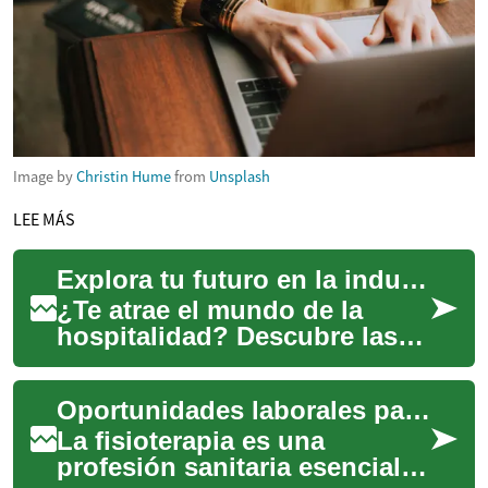
Image by
Christin Hume
from
Unsplash
LEE MÁS
Explora tu futuro en la industria hotelera: Carreras y oportunidades
¿Te atrae el mundo de la
hospitalidad? Descubre las
diversas carreras que ofrece
la industria hotelera, desde
Oportunidades laborales para fisioterapeutas: Una carrera gratificante en el sector sanitario
atenció...
La fisioterapia es una
profesión sanitaria esencial