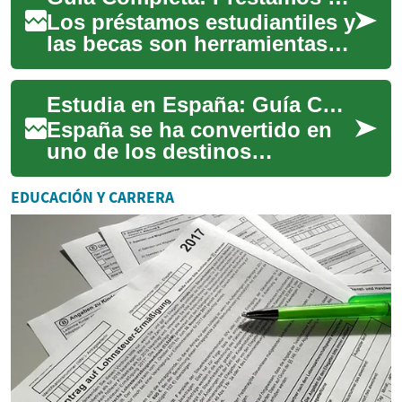
financiam...
Los préstamos estudiantiles y
las becas son herramientas
fundamentales para hacer
realidad el sueño de la
Estudia en España: Guía Completa de Becas y Oportunidades Educativas
educación s...
España se ha convertido en
uno de los destinos
educativos más atractivos
para estudiantes
EDUCACIÓN Y CARRERA
internacionales, especialme...