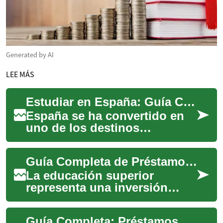
Generated by AI
LEE MÁS
Estudiar en España: Guía Completa de Becas y Oportunidades Educativas
España se ha convertido en
uno de los destinos
educativos más atractivos
para estudiantes
Guía Completa de Préstamos Estudiantiles y Becas: Financiando Tu Educación Superior
internacionales, especialme...
La educación superior
representa una inversión
significativa en el futuro, pero
navegar por las opciones de
Guía Completa: Préstamos Estudiantiles y Becas para tu Educación Superior