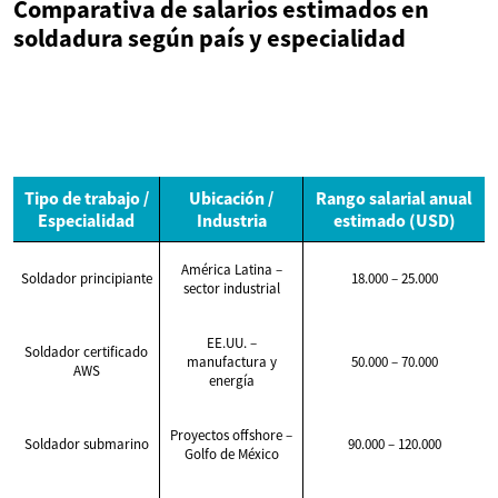
Comparativa de salarios estimados en
soldadura según país y especialidad
Tipo de trabajo /
Ubicación /
Rango salarial anual
Especialidad
Industria
estimado (USD)
América Latina –
Soldador principiante
18.000 – 25.000
sector industrial
EE.UU. –
Soldador certificado
manufactura y
50.000 – 70.000
AWS
energía
Proyectos offshore –
Soldador submarino
90.000 – 120.000
Golfo de México