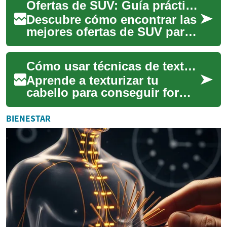
Ofertas de SUV: Guía práctica para elegir tu vehículo ideal
mejorando precisión ...
Descubre cómo encontrar las
mejores ofertas de SUV para
tus necesidades: desde
modelos compactos para la
Cómo usar técnicas de texturizado para definir forma sin apelmazar
ciudad hasta...
Aprende a texturizar tu
cabello para conseguir forma
y movimiento sin sacrificar
volumen. Este artículo
BIENESTAR
resume técnic...