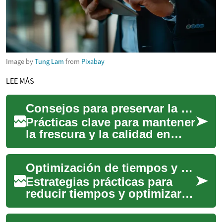
Image by
Tung Lam
from
Pixabay
LEE MÁS
Consejos para preservar la frescura y la calidad en envíos de alimentos
Prácticas clave para mantener
la frescura y la calidad en
envíos de alimentos, desde el
embalaje y el control de
Optimización de tiempos y costes en procesos de marcado industrial
temp...
Estrategias prácticas para
reducir tiempos y optimizar
costes en procesos de
marcado industrial,