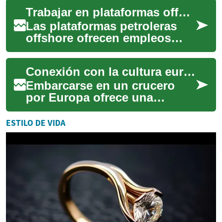
manejar: requiere conocer
Trabajar en plataformas offshore: retos y oportunidades
regulaciones, segu...
Las plataformas petroleras
offshore ofrecen empleos
bien remunerados y
experiencias laborales únicas
Conexión con la cultura europea vía marítima
en alta mar. Est...
Embarcarse en un crucero
por Europa ofrece una
perspectiva única y
enriquecedora para explorar
ESTILO DE VIDA
el vasto mosaico cultu...