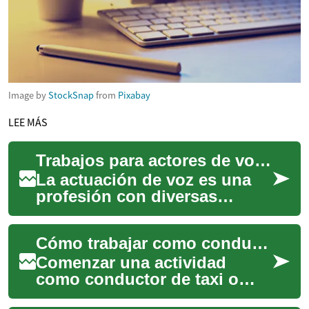
Image by
StockSnap
from
Pixabay
LEE MÁS
Trabajos para actores de voz: guía práctica para comenzar
La actuación de voz es una
profesión con diversas
salidas: doblaje, narración,
anuncios, videojuegos y más.
Cómo trabajar como conductor de taxi y mototaxi en Perú
Este artí...
Comenzar una actividad
como conductor de taxi o
mototaxi implica más que