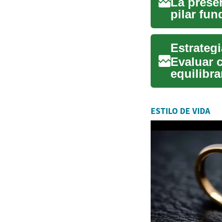
La preser
pilar fu
los f...
Estrategi
Evaluar 
equilibra
seguri...
ESTILO DE VIDA