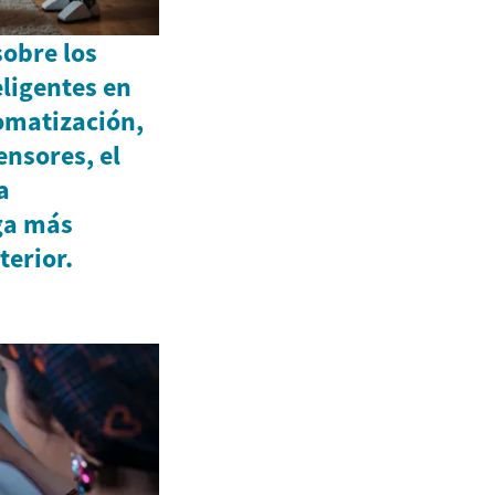
obre los
eligentes en
omatización,
ensores, el
a
ga más
terior.