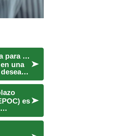
Arrendamiento de Vehículos: Una Guía Completa para el Alquiler a Largo Plazo
 en una
 desean
plazo
EPOC) es