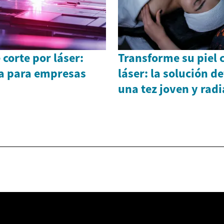
 corte por láser:
Transforme su piel c
a para empresas
láser: la solución de
una tez joven y rad