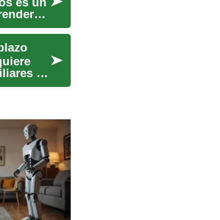
ños es un
render
plazo
quiere
liares y