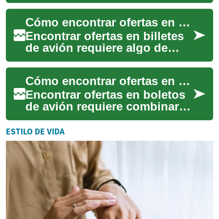
conocidos como SUV, se han
convertido en una opción
Cómo encontrar ofertas en billetes de avión
cada vez más pop...
Encontrar ofertas en billetes
de avión requiere algo de
tiempo, comparación y
flexibilidad, pero con
Cómo encontrar ofertas en boletos de avión
estrategias senc...
Encontrar ofertas en boletos
de avión requiere combinar
estrategia, herramientas y
cierta flexibilidad. En este
ESTILO DE VIDA
artíc...