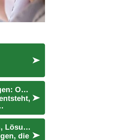
h
Behandlung von Nasennebenhöhlenentzündungen: Optionen und Tipps
ntsteht,
Erektionsprobleme im Alter: Ursachen verstehen, Lösungen finden
ngen, die