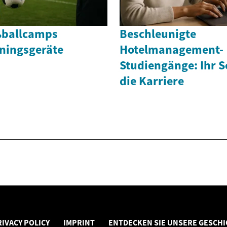
ßballcamps
Beschleunigte
ningsgeräte
Hotelmanagement-
Studiengänge: Ihr S
die Karriere
RIVACY POLICY
IMPRINT
ENTDECKEN SIE UNSERE GESCHI