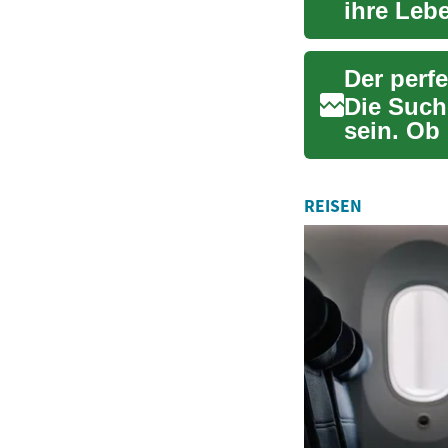
ihre Leb
können. .
Der perfe
Die Such
sein. Ob 
Leitfaden 
REISEN