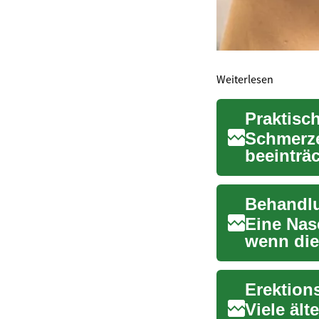
Weiterlesen
Praktisc
Schmerze
beeinträ
einschrä
Eine Nas
wenn die
anschwel
Viele ält