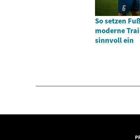
So setzen Fu
moderne Trai
sinnvoll ein
P