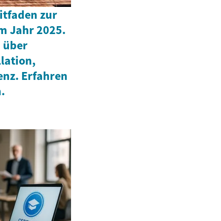
itfaden zur
m Jahr 2025.
h über
lation,
enz. Erfahren
.