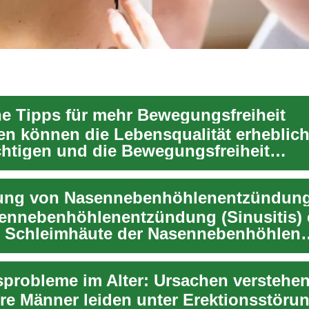
he Tipps für mehr Bewegungsfreiheit
n können die Lebensqualität erheblic
chtigen und die Bewegungsfreiheit
nken. Ob akute Beschw...
ennebenhöhlenentzündung (Sinusitis) e
 Schleimhäute der Nasennebenhöhlen
len und der ...
ere Männer leiden unter Erektionsstöru