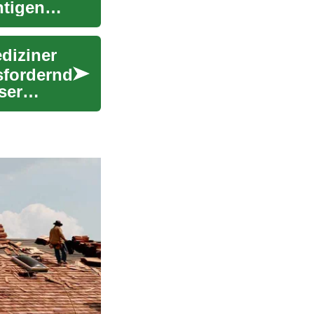
htigen
ediziner
sfordernd
ser