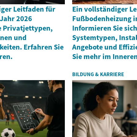
iger Leitfaden für
Ein vollständiger Le
 Jahr 2026
Fußbodenheizung i
 Privatjettypen,
Informieren Sie sic
onen und
Systemtypen, Instal
eiten. Erfahren Sie
Angebote und Effizi
ren.
Sie mehr im Inneren
BILDUNG & KARRIERE