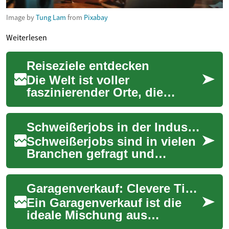
Image by
Tung Lam
from
Pixabay
Weiterlesen
Reiseziele entdecken
Die Welt ist voller
faszinierender Orte, die
darauf warten, erkundet zu
werden. Eine Reise bietet
Schweißerjobs in der Industrie: Aufgaben, Qualifikationen und Perspektiven
nicht nur die Mögli...
Schweißerjobs sind in vielen
Branchen gefragt und
verbinden handwerkliches
Können mit technischem
Garagenverkauf: Clevere Tipps für Schnäppchenjäger und Verkäufer
Verständnis. Schwei...
Ein Garagenverkauf ist die
ideale Mischung aus
Flohmarkt-Flair und gezielter