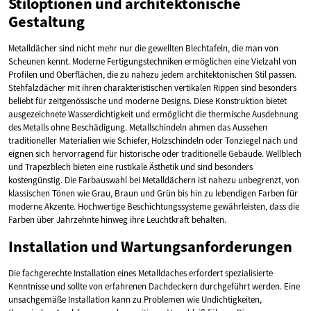
Stiloptionen und architektonische
Gestaltung
Metalldächer sind nicht mehr nur die gewellten Blechtafeln, die man von
Scheunen kennt. Moderne Fertigungstechniken ermöglichen eine Vielzahl von
Profilen und Oberflächen, die zu nahezu jedem architektonischen Stil passen.
Stehfalzdächer mit ihren charakteristischen vertikalen Rippen sind besonders
beliebt für zeitgenössische und moderne Designs. Diese Konstruktion bietet
ausgezeichnete Wasserdichtigkeit und ermöglicht die thermische Ausdehnung
des Metalls ohne Beschädigung. Metallschindeln ahmen das Aussehen
traditioneller Materialien wie Schiefer, Holzschindeln oder Tonziegel nach und
eignen sich hervorragend für historische oder traditionelle Gebäude. Wellblech
und Trapezblech bieten eine rustikale Ästhetik und sind besonders
kostengünstig. Die Farbauswahl bei Metalldächern ist nahezu unbegrenzt, von
klassischen Tönen wie Grau, Braun und Grün bis hin zu lebendigen Farben für
moderne Akzente. Hochwertige Beschichtungssysteme gewährleisten, dass die
Farben über Jahrzehnte hinweg ihre Leuchtkraft behalten.
Installation und Wartungsanforderungen
Die fachgerechte Installation eines Metalldaches erfordert spezialisierte
Kenntnisse und sollte von erfahrenen Dachdeckern durchgeführt werden. Eine
unsachgemäße Installation kann zu Problemen wie Undichtigkeiten,