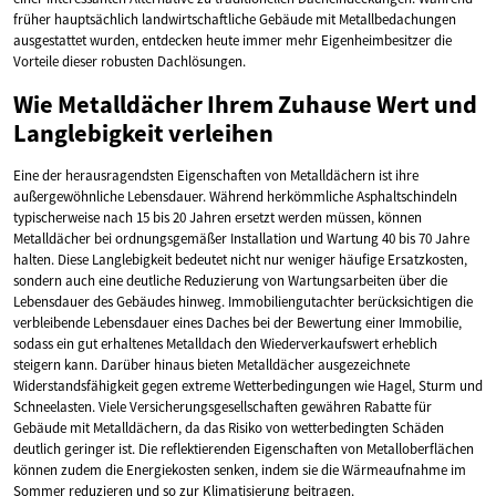
früher hauptsächlich landwirtschaftliche Gebäude mit Metallbedachungen
ausgestattet wurden, entdecken heute immer mehr Eigenheimbesitzer die
Vorteile dieser robusten Dachlösungen.
Wie Metalldächer Ihrem Zuhause Wert und
Langlebigkeit verleihen
Eine der herausragendsten Eigenschaften von Metalldächern ist ihre
außergewöhnliche Lebensdauer. Während herkömmliche Asphaltschindeln
typischerweise nach 15 bis 20 Jahren ersetzt werden müssen, können
Metalldächer bei ordnungsgemäßer Installation und Wartung 40 bis 70 Jahre
halten. Diese Langlebigkeit bedeutet nicht nur weniger häufige Ersatzkosten,
sondern auch eine deutliche Reduzierung von Wartungsarbeiten über die
Lebensdauer des Gebäudes hinweg. Immobiliengutachter berücksichtigen die
verbleibende Lebensdauer eines Daches bei der Bewertung einer Immobilie,
sodass ein gut erhaltenes Metalldach den Wiederverkaufswert erheblich
steigern kann. Darüber hinaus bieten Metalldächer ausgezeichnete
Widerstandsfähigkeit gegen extreme Wetterbedingungen wie Hagel, Sturm und
Schneelasten. Viele Versicherungsgesellschaften gewähren Rabatte für
Gebäude mit Metalldächern, da das Risiko von wetterbedingten Schäden
deutlich geringer ist. Die reflektierenden Eigenschaften von Metalloberflächen
können zudem die Energiekosten senken, indem sie die Wärmeaufnahme im
Sommer reduzieren und so zur Klimatisierung beitragen.