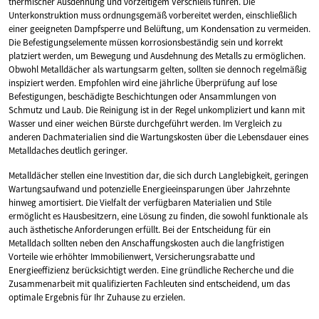
thermischer Ausdehnung und vorzeitigem Verschleiß führen. Die
Unterkonstruktion muss ordnungsgemäß vorbereitet werden, einschließlich
einer geeigneten Dampfsperre und Belüftung, um Kondensation zu vermeiden.
Die Befestigungselemente müssen korrosionsbeständig sein und korrekt
platziert werden, um Bewegung und Ausdehnung des Metalls zu ermöglichen.
Obwohl Metalldächer als wartungsarm gelten, sollten sie dennoch regelmäßig
inspiziert werden. Empfohlen wird eine jährliche Überprüfung auf lose
Befestigungen, beschädigte Beschichtungen oder Ansammlungen von
Schmutz und Laub. Die Reinigung ist in der Regel unkompliziert und kann mit
Wasser und einer weichen Bürste durchgeführt werden. Im Vergleich zu
anderen Dachmaterialien sind die Wartungskosten über die Lebensdauer eines
Metalldaches deutlich geringer.
Metalldächer stellen eine Investition dar, die sich durch Langlebigkeit, geringen
Wartungsaufwand und potenzielle Energieeinsparungen über Jahrzehnte
hinweg amortisiert. Die Vielfalt der verfügbaren Materialien und Stile
ermöglicht es Hausbesitzern, eine Lösung zu finden, die sowohl funktionale als
auch ästhetische Anforderungen erfüllt. Bei der Entscheidung für ein
Metalldach sollten neben den Anschaffungskosten auch die langfristigen
Vorteile wie erhöhter Immobilienwert, Versicherungsrabatte und
Energieeffizienz berücksichtigt werden. Eine gründliche Recherche und die
Zusammenarbeit mit qualifizierten Fachleuten sind entscheidend, um das
optimale Ergebnis für Ihr Zuhause zu erzielen.