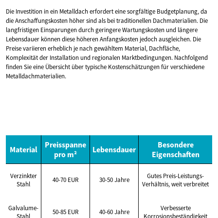
Die Investition in ein Metalldach erfordert eine sorgfältige Budgetplanung, da
die Anschaffungskosten höher sind als bei traditionellen Dachmaterialien. Die
langfristigen Einsparungen durch geringere Wartungskosten und längere
Lebensdauer können diese höheren Anfangskosten jedoch ausgleichen. Die
Preise variieren erheblich je nach gewähltem Material, Dachfläche,
Komplexität der Installation und regionalen Marktbedingungen. Nachfolgend
finden Sie eine Übersicht über typische Kostenschätzungen für verschiedene
Metalldachmaterialien.
Preisspanne
Besondere
Material
Lebensdauer
pro m²
Eigenschaften
Verzinkter
Gutes Preis-Leistungs-
40-70 EUR
30-50 Jahre
Stahl
Verhältnis, weit verbreitet
Galvalume-
Verbesserte
50-85 EUR
40-60 Jahre
Stahl
Korrosionsbeständigkeit