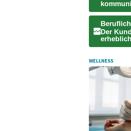
kommuniz
viele Arb
Der Kund
erheblich
Bestandte
WELLNESS