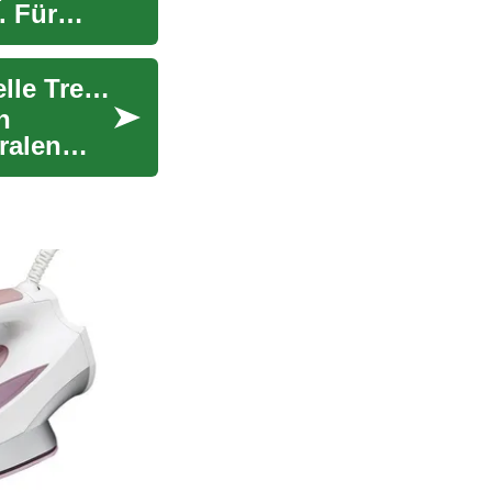
. Für
Berufliche Entwicklung im Servicebereich: Aktuelle Trends
n
ralen