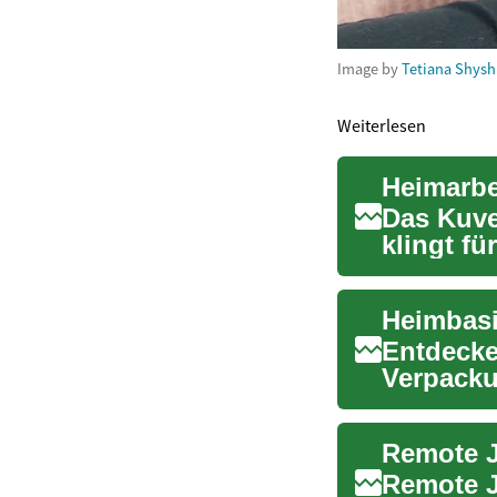
Image by
Tetiana Shysh
Weiterlesen
Das Kuve
klingt fü
flexibel G
Entdecke
Verpacku
potenziel
Remote J
Remote J