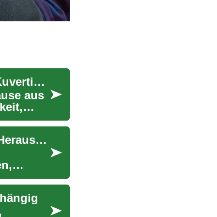
Heimarbeit mit Briefumschlägen: Was Sie über Kuvertier-Jobs wissen müssen
ause aus
keit,
Heimbasierte Verpackungsarbeit: Chancen und Herausforderungen
en,
bhängig
,