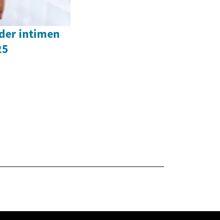
der intimen
25