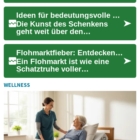
Geschenke, die die tiefste
Wirkung erzielen, sondern die
Ideen für bedeutungsvolle Präsente entdecken
kleinen, wohl...
Die Kunst des Schenkens
geht weit über den
materiellen Wert eines
Objekts hinaus. Ein wirklich
Flohmarktfieber: Entdecken Sie Schätze und Schnäppchen
bedeutungsvolles Präse...
Ein Flohmarkt ist wie eine
Schatztruhe voller
Überraschungen. Ob Sie auf
der Suche nach Vintage-
WELLNESS
Kleidung, Sammlerstüc...