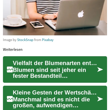
Image by
StockSnap
from
Pixabay
Weiterlesen
Vielfalt der Blumenarten entdecken
Blumen sind seit jeher ein
fester Bestandteil
menschlicher Kultur und
drücken eine breite Palette
Kleine Gesten der Wertschätzung entdecken
von Emotionen aus, ...
Manchmal sind es nicht die
großen, aufwendigen