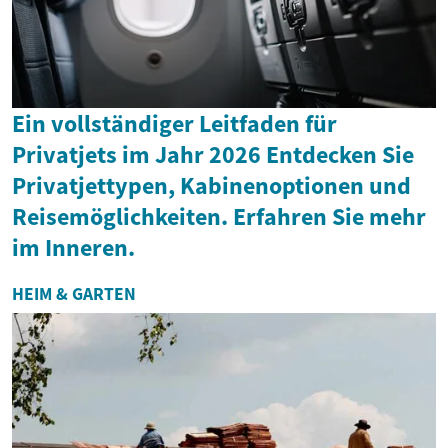
Ein vollständiger Leitfaden für
Privatjets im Jahr 2026 Entdecken Sie
Privatjettypen, Kabinenoptionen und
Reisemöglichkeiten. Erfahren Sie mehr
im Inneren.
HEIM & GARTEN