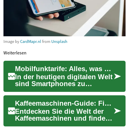
Image by
CardMapr.nl
from
Unsplash
Weiterlesen
Mobilfunktarife: Alles, was Sie wissen müssen
In der heutigen digitalen Welt
sind Smartphones zu
unverzichtbaren Begleitern
geworden. Ob für
Kaffeemaschinen-Guide: Finden Sie Ihr perfektes Gerät
Kommunikation, Unterha...
Entdecken Sie die Welt der
Kaffeemaschinen und finden
Sie das ideale Gerät für Ihre