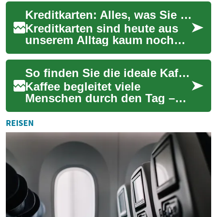
Bedürfnisse. Von praktischen
Kreditkarten: Alles, was Sie über moderne Zahlungsmittel wissen müssen
Filt...
Kreditkarten sind heute aus
unserem Alltag kaum noch
wegzudenken. Sie bieten eine
bequeme und sichere
So finden Sie die ideale Kaffeemaschine für Zuhause
Möglichkeit, ba...
Kaffee begleitet viele
Menschen durch den Tag –
morgens als Wachmacher,
nachmittags als kleine
REISEN
Auszeit. Doch welcher ...