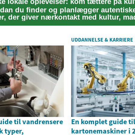
e lokale oplevelser: kom tættere på ku
dan du finder og planlægger autentiske
er, der giver nærkontakt med kultur, ma
Ar...
UDDANNELSE & KARRIERE
ide til vandrensere
En komplet guide ti
k typer,
kartonemaskiner i 