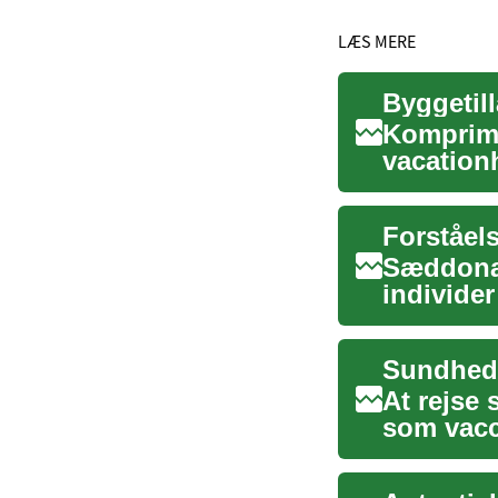
LÆS MERE
Komprime
vacation
opmærkso
Forståels
Sæddonat
individer
står...
At rejse
som vacc
kendskab 