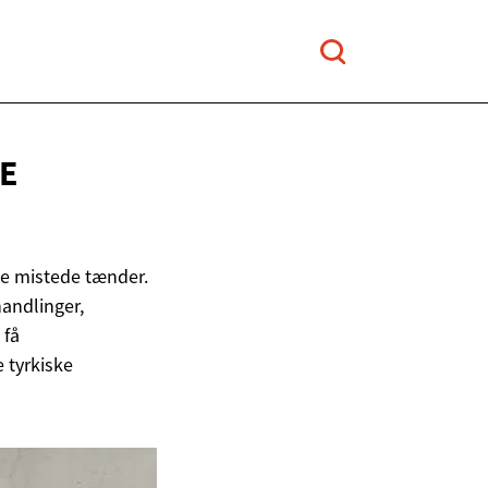
E
te mistede tænder.
handlinger,
 få
 tyrkiske