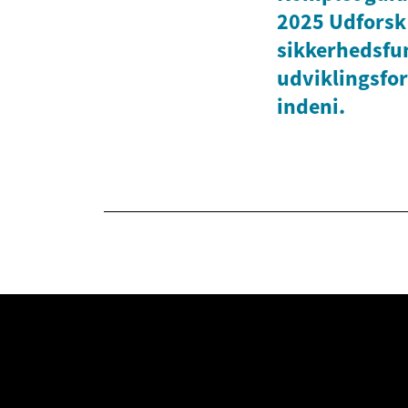
2025 Udforsk 
sikkerhedsfu
udviklingsfo
indeni.