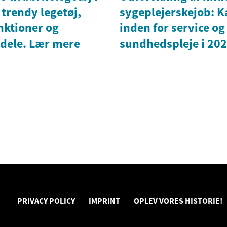
trendy legetøj,
sygeplejerskejob: K
nktioner og
inden for service og
rdele. Lær mere
sundhedspleje i 20
PRIVACY POLICY
IMPRINT
OPLEV VORES HISTORIE!