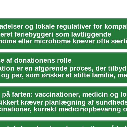
ret feriebyggeri som lavtliggende
home eller microhome kræver ofte særl
mhed på lokale bygg...
e af donationens rolle
ion er en afgørende proces, der tilbyde
 og par, som ønsker at stifte familie, 
 sikkert kræver planlægning af sundhed
inationer, korrekt medicinopbevaring 
til ...