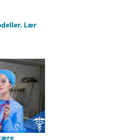
deller. Lær
tære