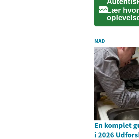
Autentisk
Lær hvor
oplevels
hverdag. 
MAD
En komplet gu
i 2026 Udfors