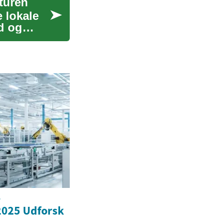
lturen
 lokale
d og
l
2025 Udforsk