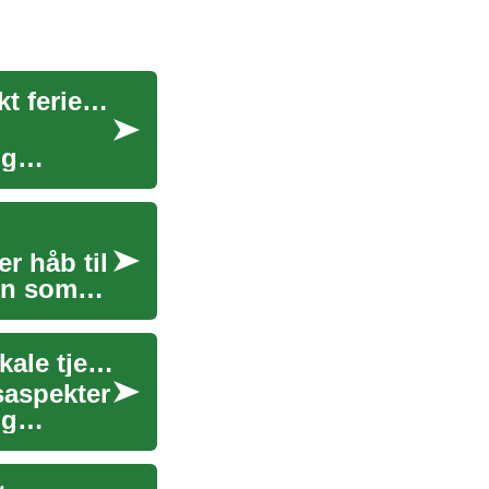
Byggetilladelser og lokale regulativer for kompakt feriebyggeri internationalt
ig
r håb til
men som
Sundhed på farten: vaccinationer, medicin og lokale tjenester
saspekter
og