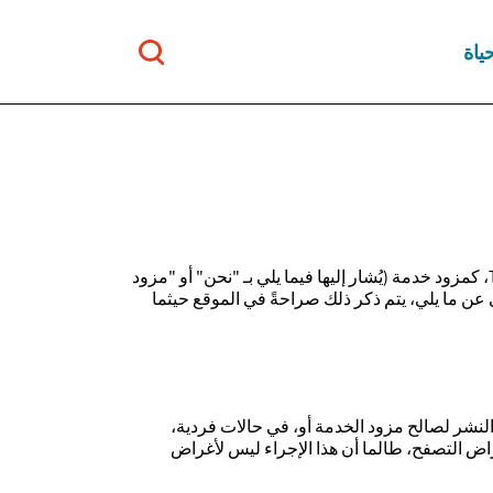
ياة
هذا الموقع الإلكتروني يخضع لشروط الاستخدام التالية، وهي ملزمة في العلاقة بينك كمستخدم وبيننا، شركة Team Internet AG، كمزود خدمة (يُشار إليها فيما يلي بـ "نحن" أو "مزود
 عن ما يلي، يتم ذكر ذلك صراحةً في الموقع حيثما
والنشر لصالح مزود الخدمة أو، في حالات فردية،
أغراض التصفح، طالما أن هذا الإجراء ليس لأغراض