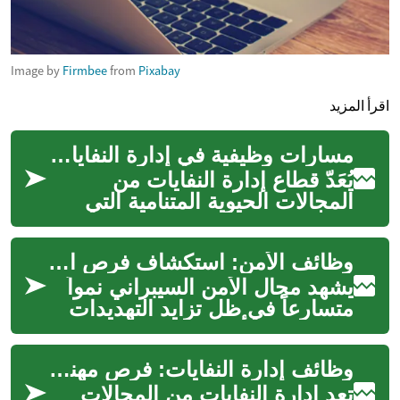
Image by
Firmbee
from
Pixabay
اقرأ المزيد
مسارات وظيفية في إدارة النفايات والاستدامة البيئية
يُعَدّ قطاع إدارة النفايات من
المجالات الحيوية المتنامية التي
تدمج بين التكنولوجيا والاستدامة.
يفتح المجال أبواباً مه...
وظائف الأمن: استكشاف فرص العمل في مجال الأمن السيبراني
يشهد مجال الأمن السيبراني نمواً
متسارعاً في ظل تزايد التهديدات
الإلكترونية وأهمية حماية البيانات
والأنظمة الرقمية. يو...
وظائف إدارة النفايات: فرص مهنية في مجال البيئة والاستدامة
تعد إدارة النفايات من المجالات