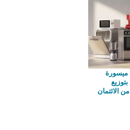
 ميسورة
 بتوزيع
من الائتمان