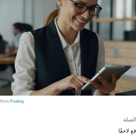
from
Pixabay