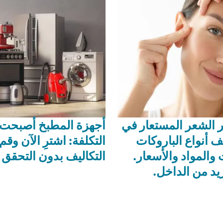
 الشعر المستعار في
أجهزة المطبخ أصبحت
2 اكتشف أنواع الباروكات
التكلفة: اشترِ الآن وقم
والمواد والأسعار.
التكاليف بدون التحقق 
د من الداخل.