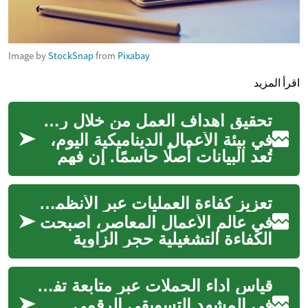
Image by
StockSnap
from
Pixabay
اقرأ المزيد
تحقيق أهداف العمل من خلال رؤى البيانات
في بيئة الأعمال الديناميكية اليوم،
تُعد البيانات أصلًا حاسمًا. إن فهم
كيفية جمع هذه البيانات وتحليلها
والاستفادة منها...
تعزيز كفاءة العمليات عبر الأنظمة الرقمية
في عالم الأعمال المعاصر، أصبحت
الكفاءة التشغيلية حجر الزاوية
للنجاح والاستمرارية. تسعى
المؤسسات باستمرار إلى طرق
قياس أداء الحملات عبر متابعة تفاعلات العملاء
مبتك...
في المشهد التسويقي الرقمي